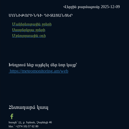
Վերջին թարմացումը 2025-12-09
ՄՈՆԻԹՈՐԻՆԳԻ ԴԻՏԱՑԱՆՑԵՐ
"ՍԵՎԱՆ" ազգային պարկ
Ազդարարման միասնական
Մակերևութային ջրերի
հարթակ
Ստորերկրյա ջրերի
Մթնոլորտային օդի
Խնդրում ենք այցելել մեր նոր կայք՝
https://meteomonitoring.am/web
Հետադարձ կապ
հասցե` ՀՀ, ք. Երևան, Չարենցի 46
հեռ.` +(374 10) 57 62 80