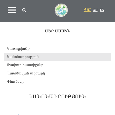
AM
RU
EN
ՄԵՐ ՄԱՍԻՆ
Կառուցվածք
Կանոնադրություն
Թափուր հաստիքներ
Պատմական ակնարկ
Գնումներ
ԿԱՆՈՆԱԴՐՈՒԹՅՈՒՆ