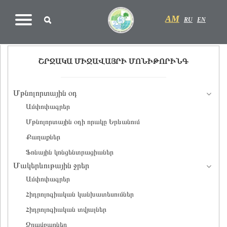
AM
RU
EN
ՇՐՋԱԿԱ ՄԻՋԱՎԱՅՐԻ ՄՈՆԻԹՈՐԻՆԳ
Մթնոլորտային օդ
Ամփոփագրեր
Մթնոլորտային օդի որակը Երևանում
Քաղաքներ
Ֆոնային կոնցենտրացիաներ
Մակերևութային ջրեր
Ամփոփագրեր
Հիդրոլոգիական կանխատեսումներ
Հիդրոլոգիական տվյալներ
Ջրամբարներ