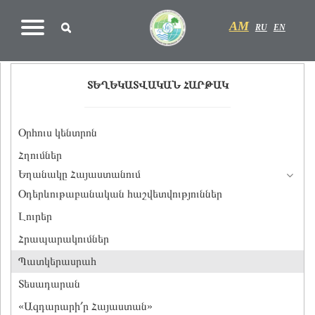
AM
RU
EN
ՏԵՂԵԿԱՏՎԱԿԱՆ ՀԱՐԹԱԿ
Օրհուս կենտրոն
Հղումներ
Եղանակը Հայաստանում
Օդերևութաբանական հաշվետվություններ
Լուրեր
Հրապարակումներ
Պատկերասրահ
Տեսադարան
«Ազդարարի՛ր Հայաստան»