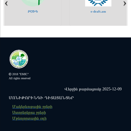
‹
‹
›
›
ԲԾԻԳ
e-draft.am
Էլեկտրոնային հարցումների
ՇՄՆ էկոպարեկային
միասնական հարթակ
ծառայության
2018 "EMIC"
All rights reserved
Վերջին թարմացումը 2025-12-09
ՄՈՆԻԹՈՐԻՆԳԻ ԴԻՏԱՑԱՆՑԵՐ
"ՍԵՎԱՆ" ազգային պարկ
Ազդարարման միասնական
Մակերևութային ջրերի
հարթակ
Ստորերկրյա ջրերի
Մթնոլորտային օդի