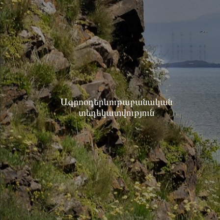
Ագրոօդերևութաբանական
տեղեկատվություն