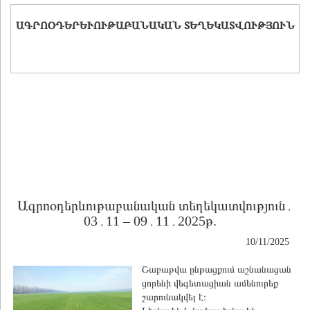
ԱԳՐՈՕԴԵՐԵՒՈՒԹԱԲԱՆԱԿԱՆ ՏԵՂԵԿԱՏՎՈՒԹՅՈՒՆ
Ագրոօդերևութաբանական տեղեկատվություն․
03․11 – 09․11․2025թ.
10/11/2025
Շաբաթվա ընթացքում աշնանացան
ցորենի վեգետացիան ամենուրեք
շարունակվել է։