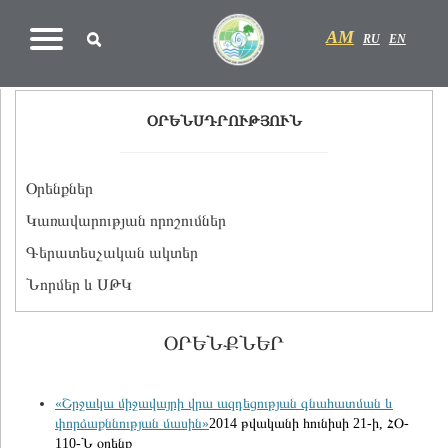
AM
RU
EN
ՕՐԵՆՍԴՐՈՒԹՅՈՒՆ
Օրենքներ
Կառավարության որոշումներ
Գերատեսչական ակտեր
Նորմեր և ՍԹԿ
ՕՐԵՆՔՆԵՐ
«Շրջակա միջավայրի վրա ազդեցության գնահատման և
փորձաքննության մասին»
2014 թվականի հունիսի 21-ի, ՀՕ-
110-Ն օրենք