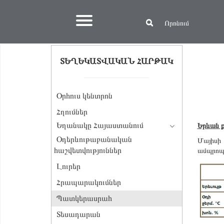
ՏԵՂԵԿԱՏՎԱԿԱՆ ՀԱՐԹԱԿ
Օրհուս կենտրոն
Հղումներ
Եղանակը Հայաստանում
Երևան ք
Օդերևութաբանական
Մայիսի 
հաշվետվություններ
ամպրոպի
Լուրեր
Հրապարակումներ
Պատկերասրահ
Տեսադարան