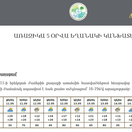
ԱՌԱՋԻԿԱ 5 ՕՐՎԱ ԵՂԱՆԱԿԻ ԿԱՆԽԱՏԵՍՈՒՄ
աղաքում՝
11-ի երեկոյան ժամերին քաղաքի առանձին հատվածներում հնարավոր 
 ժամանակ սպասվում է նաև քամու ուժգնացում՝ 16-19մ/վ արագությամբ։