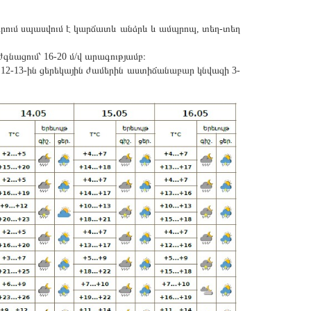
երում սպասվում է կարճատև անձրև և ամպրոպ, տեղ-տեղ
նացում՝ 16-20 մ/վ արագությամբ։
 12-13-ին ցերեկային ժամերին աստիճանաբար կնվազի 3-