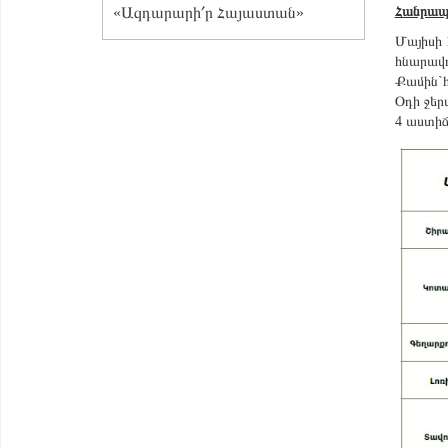
«Ազդարարի՛ր Հայաստան»
Հանրապ
Մայիսի 
հնարավո
Քամին`հ
Օդի ջեր
4 աստիճ