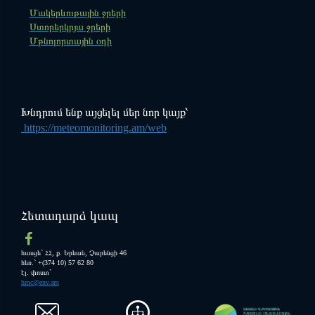
"ՍԵՎԱՆ" ազգային պարկ
Ազդարարման միասնական
Մակերևութային ջրերի
հարթակ
Ստորերկրյա ջրերի
Մթնոլորտային օդի
Խնդրում ենք այցելել մեր նոր կայք՝
https://meteomonitoring.am/web
Հետադարձ կապ
հասցե` ՀՀ, ք. Երևան, Չարենցի 46
հեռ.` +(374 10) 57 62 80
էլ. փոստ`
hmc@env.am