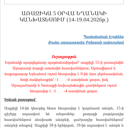
ԱՌԱՋԻԿԱ 5 ՕՐՎԱ ԵՂԱՆԱԿԻ
ԿԱՆԽԱՏԵՍՈՒՄ (14-19.04.2026թ.)
Պայմանական նշաններ
Քամու արագությունը Բոֆորտի սանդղակով
Ուշադրություն
Եղանակի պարզեցմամբ պայմանավորված՝ ապրիլի 15-ի լուսադեմին
Արարատի մարզի առանձին հատվածներում, Արմավիրում և
մայրաքաղաք Երևանում օդում հնարավոր է 0-ին մոտ ջերմաստիճան,
հողի մակերևույթին՝ -1․․․-4 աստիճան ցուրտ, իսկ
Արագածոտնի և Կոտայքի նախալեռնային գոտիներում օդում
հնարավոր է -1․․․-4 աստիճան ցուրտ:
Երևան քաղաքում`
Ապրիլի 14-ին կեսօրից հետո հնարավոր է կարճատև անձրև, 15-ի
գիշերը սպասվում են տեղումներ․ քաղաքի բարձրադիր
հատվածներում ձնախառն անձրևի, ցածրադիր հատվածներում՝
անձրևի տեսքով։ Ապրիլի 18-ի երեկոյան, 19-ին սպասվում է անձրև և