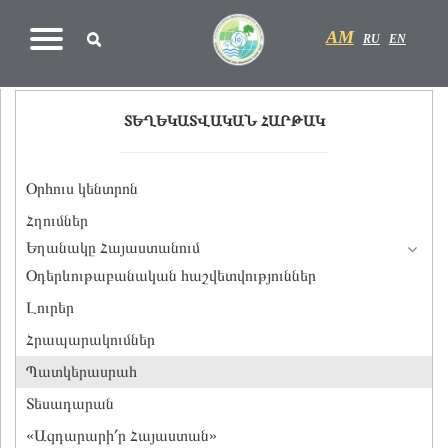
AM
RU
EN
ՏԵՂԵԿԱՏՎԱԿԱՆ ՀԱՐԹԱԿ
Օրհուս կենտրոն
Հղումներ
Եղանակը Հայաստանում
Օդերևութաբանական հաշվետվություններ
Լուրեր
Հրապարակումներ
Պատկերասրահ
Տեսադարան
«Ազդարարի՛ր Հայաստան»