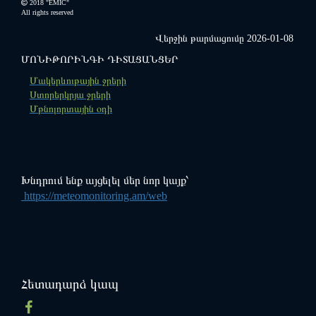
2018 "EMIC"
All rights reserved
Վերջին թարմացումը 2026-01-08
ՄՈՆԻԹՈՐԻՆԳԻ ԴԻՏԱՑԱՆՑԵՐ
"ՍԵՎԱՆ" ազգային պարկ
Ազդարարման միասնական
Մակերևութային ջրերի
հարթակ
Ստորերկրյա ջրերի
Մթնոլորտային օդի
Խնդրում ենք այցելել մեր նոր կայք՝
https://meteomonitoring.am/web
Հետադարձ կապ