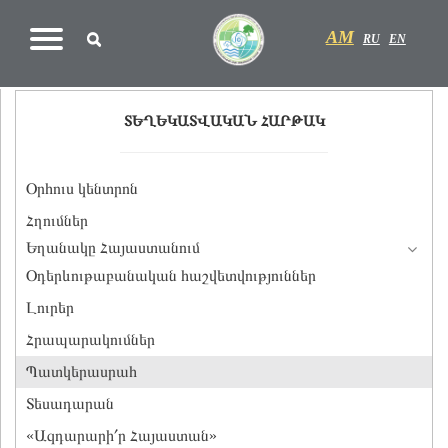
AM
RU
EN
ՏԵՂԵԿԱՏՎԱԿԱՆ ՀԱՐԹԱԿ
Օրհուս կենտրոն
Հղումներ
Եղանակը Հայաստանում
Օդերևութաբանական հաշվետվություններ
Լուրեր
Հրապարակումներ
Պատկերասրահ
Տեսադարան
«Ազդարարի՛ր Հայաստան»