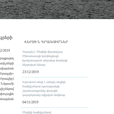
գրերի
ՎԵՐՋԻՆ ԳՐԱՌՈՒՄՆԵՐ
12/2019
Կայացել է Սնդիկի վերաբերյալ
Մինամատայի կոնվենցիայի
քայքայող
իրականացման ղեկավար խորհրդի
ոտիչների
հերթական նիստը
վարման
23/12/2019
ծրագրի»
րագիր)
Երևանում տեղի է ունեցել սնդիկի
Ներուժի
հավելիչներով արտադրանքի
լիչներով
շրջանառությունից փուլային
ուլային
դուրսբերմանը նվիրված սեմինար
կանացման
04/11/2019
Սնդիկի հավելիչներով