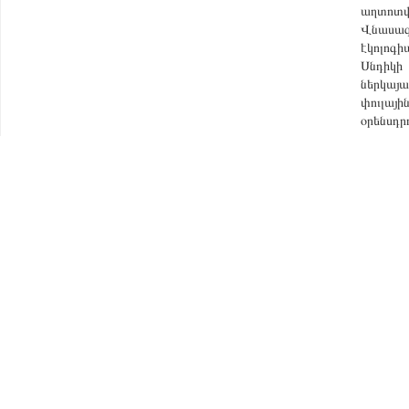
աղտոտվա
Վնասազ
էկոլոգի
Սնդիկի
ներկայա
փուլայի
օրենսդր
ՄՈՆԻԹ
Մակեր
Ստորե
Մթնոլ
2018 "EMIC"
All rights reserved