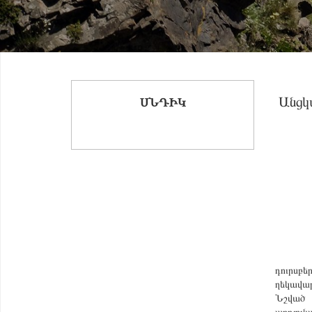
Անցկ
ՍՆԴԻԿ
դուրսբե
ղեկավար
Նշված 