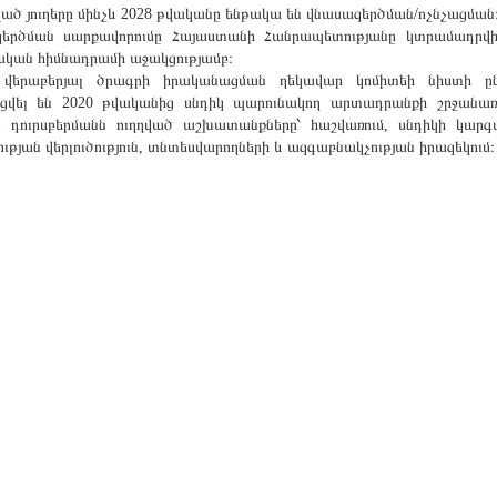
ծ յուղերը մինչև 2028 թվականը ենթակա են վնասազերծման/ոչնչացման
երծման սարքավորումը Հայաստանի Հանրապետությանը կտրամադրվի
ական հիմնադրամի աջակցությամբ։
 վերաբերյալ ծրագրի իրականացման ղեկավար կոմիտեի նիստի ըն
ցվել են 2020 թվականից սնդիկ պարունակող արտադրանքի շրջանառո
ն դուրսբերմանն ուղղված աշխատանքները՝ հաշվառում, սնդիկի կար
ության վերլուծություն, տնտեսվարողների և ազգաբնակչության իրազեկում։
ՈՐԻՆԳԻ ԴԻՏԱՑԱՆՑԵՐ
Խնդրում ենք այցելել մեր նոր 
ևութային ջրերի
https://meteomonitoring.am/web
րկրյա ջրերի
որտային օդի