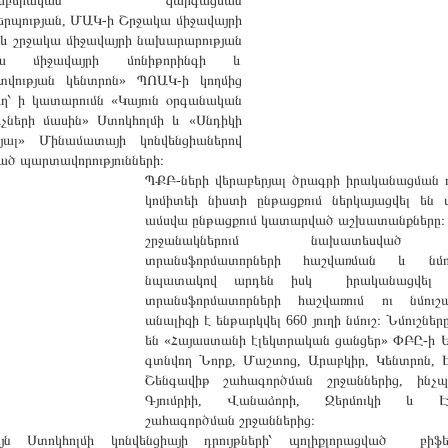
ունաբերական զարգացման
րպության, ՄԱԿ-ի Շրջակա միջավայրի
և շրջակա միջավայրի նախարարության
կա միջավայրի մոնիթորինգի և
տվության կենտրոն» ՊՈԱԿ-ի կողմից
ղ՝ ի կատարումն «Կայուն օրգանական
չների մասին» Ստոկհոլմի և «Սնդիկի
րյալ» Մինամատայի կոնվենցիաներով
ծ պարտավորությունների։
ՊՔԲ-ների վերաբերյալ ծրագրի իրականացման 
կոմիտեի նիստի ընթացքում ներկայացվել են 
ամսվա ընթացքում կատարված աշխատանքները։
շրջանակներում նախատեսված
տրանսֆորմատորների հաշվառման և նմու
նպատակով արդեն իսկ իրականացվել 
տրանսֆորմատորների հաշվառում ու նմուշ
անալիզի է ենթարկվել 660 յուղի նմուշ։ Նմուշներ
են «Հայաստանի էլեկտրական ցանցեր» ՓԲԸ-ի 
գտնվող Նորք, Մաշտոց, Արաբկիր, Կենտրոն, Է
Շենգավիթ շահագործման շրջաններից, ինչ
Գյումրիի, Վանաձորի, Ջերմուկի և Էջ
շահագործման շրջաններից։
յն Ստոկհոլմի կոնվենցիայի դրույթների՝ պոլիքլորացված բիֆեն