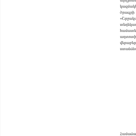
արդյ
կազմակե
ծրագրի 
«Շրջա
տեղեկա
համատե
աղտոտի
վերաբե
ստանձնա
Համաձա