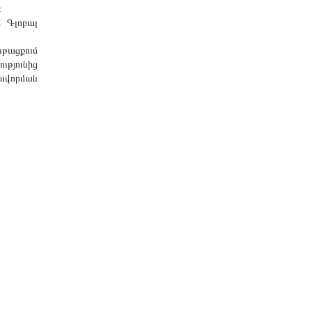
։
 Գլոբալ
թացքում
ւթյունից
գավորման
Հետադարձ կապ
կայք՝
հասցե` ՀՀ, ք. Երևան, Չարենցի 46
հեռ.` +(374 10) 57 62 80
էլ. փոստ`